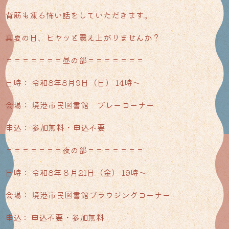
背筋も凍る怖い話をしていただきます。
真夏の日、ヒヤッと震え上がりませんか？
＝＝＝＝＝＝＝昼の部＝＝＝＝＝＝＝
日時
：
令和8年8月9日
（
日）
14時～
会場
：
境港市民図書館
プレーコーナー
申込： 参加
無料
・
申込不要
＝＝＝＝＝＝＝夜の部＝＝＝＝＝＝＝
日時： 令和
8
年８月
21
日（金）
19
時～
会場： 境港市民図書館ブラウジングコーナー
申込
:
申込不要・参加無料