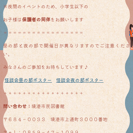
※夜間のイベントのため、小学生以下の
お子様は
保護者の同伴
をお願いします
＝＝＝＝＝＝＝＝＝＝＝＝＝＝＝＝＝
昼の部と夜の部で開催日が異なりますのでご注意くださ
い。
みなさんのご参加をお待ちしています♪
怪談会昼の部ポスター
怪談会夜の部ポスター
＋＋＋＋＋＋＋＋＋＋＋＋＋＋＋＋＋
問い合わせ：
境港市民図書館
〒６８４－００３３ 境港市上道町３０００番地
Ｔｅｌ：０８５９－４７－１０９９